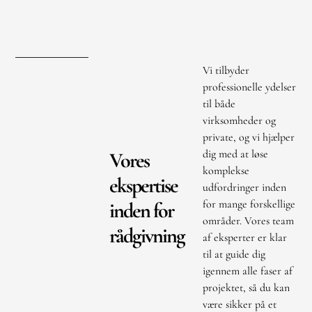
Vi tilbyder
professionelle ydelser
til både
virksomheder og
private, og vi hjælper
dig med at løse
Vores
komplekse
ekspertise
udfordringer inden
for mange forskellige
inden for
områder. Vores team
rådgivning
af eksperter er klar
til at guide dig
igennem alle faser af
projektet, så du kan
være sikker på et